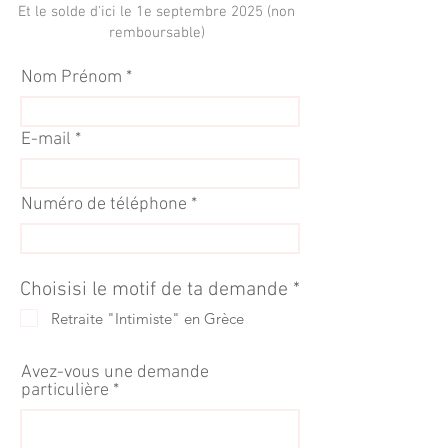
Et le solde d'ici le 1e septembre 2025 (non
remboursable)
Nom Prénom
E-mail
Numéro de téléphone
O
Choisisi le motif de ta demande
*
b
Retraite "Intimiste" en Grèce
l
i
g
Avez-vous une demande
a
particulière
t
o