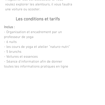
voulez explorer les alentours, il vous faudra
une voiture ou scooter.
Les conditions et tarifs
Inclus :
- Organisation et encadrement par un
professeur de yoga
- 6 nuits
- les cours de yoga et atelier "naturo-nutri"
- 5 brunchs
- Voitures et essences
- Séance d'information afin de donner
toutes les informations pratiques en ligne
- Assistance et soutient pour l'organisation
du voyage en cas de besoin
Non inclus :
- Déplacement jusqu’au lieu de la retraite
- Repas du midi et du soir et 2 petits
déjeuner